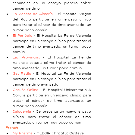
españoles en un ensayo pionero sobre 
cáncer de timo
La Gaceta de Almería
 - El Hospital Virgen 
del Rocío participa en un ensayo clínico 
para tratar el cáncer de timo avanzado, un 
tumor poco común
El Periòdic
 - El Hospital La Fe de Valencia 
participa en un ensayo clínico para tratar el 
cáncer de timo avanzado, un tumor poco 
común
Las Provincias
 - El Hospital La Fe de 
Valencia estudia cómo tratar el cáncer de 
timo avanzado, un tumor poco común
Get Radio
 - El Hospital La Fe de Valencia 
participa en un ensayo clínico para tratar el 
cáncer de timo avanzado
Coruña Online
 - El Hospital Universitario A 
Coruña participa en un ensayo clínico para 
tratar el cáncer de timo avanzado, un 
tumor poco común
Saludemia
 - Se presenta un nuevo ensayo 
clínico para tratar el cáncer de timo 
avanzado, un tumor muy poco común
French
My Pharma
 - MEDSIR : l’Institut Gustave 