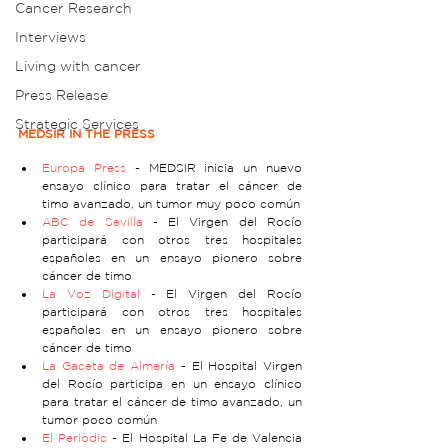
Cancer Research
Interviews
Living with cancer
Press Release
Strategic Services
MEDSIR IN THE PRESS
Europa Press
 - MEDSIR inicia un nuevo 
ensayo clínico para tratar el cáncer de 
timo avanzado, un tumor muy poco común
ABC de Sevilla
 - El Virgen del Rocío 
participará con otros tres hospitales 
españoles en un ensayo pionero sobre 
cáncer de timo
La Voz Digital
 - El Virgen del Rocío 
participará con otros tres hospitales 
españoles en un ensayo pionero sobre 
cáncer de timo
La Gaceta de Almería
 - El Hospital Virgen 
del Rocío participa en un ensayo clínico 
para tratar el cáncer de timo avanzado, un 
tumor poco común
El Periòdic
 - El Hospital La Fe de Valencia 