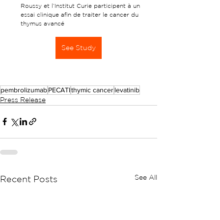
Roussy et l’Institut Curie participent à un 
essai clinique afin de traiter le cancer du 
thymus avancé
See Study
pembrolizumab
PECATI
thymic cancer
levatinib
Press Release
See All
Recent Posts