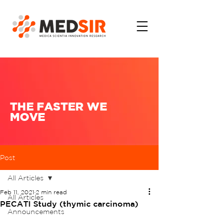
THE FASTER WE
MOVE
Post
All Articles
Feb 11, 2021
2 min read
All Articles
PECATI Study (thymic carcinoma)
Announcements